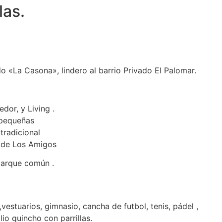
as.
 «La Casona», lindero al barrio Privado El Palomar.
dor, y Living .
 pequeñas
tradicional
o de Los Amigos
parque común .
,vestuarios, gimnasio, cancha de futbol, tenis, pádel ,
io quincho con parrillas.