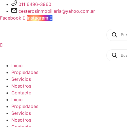
Ir
011 6496-3960
al
cesterosinmobiliaria@yahoo.com.ar
contenido
Facebook
Instagram
Búsqued
de
producto
Búsqued
de
producto
Inicio
Propiedades
Servicios
Nosotros
Contacto
Inicio
Propiedades
Servicios
Nosotros
Contacto