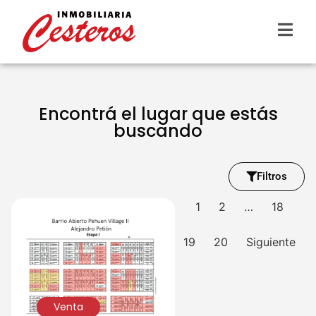
Encontrá el lugar que estás
buscando
Filtros
1
2
…
18
19
20
Siguiente
Venta