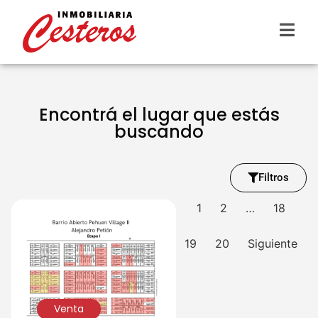
Encontrá el lugar que estás
buscando
Filtros
1
2
…
18
19
20
Siguiente
Venta