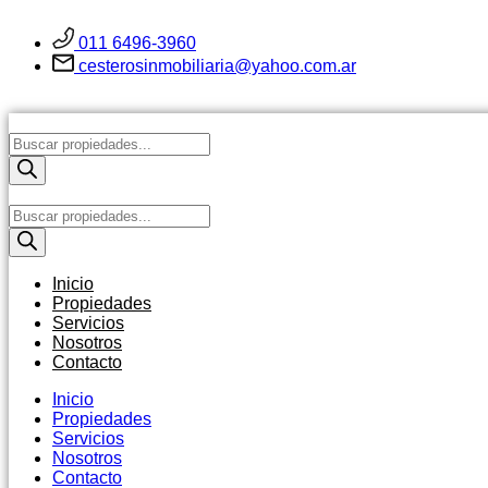
Ir
al
011 6496-3960
contenido
cesterosinmobiliaria@yahoo.com.ar
Búsqueda
de
productos
Búsqueda
de
productos
Inicio
Propiedades
Servicios
Nosotros
Contacto
Inicio
Propiedades
Servicios
Nosotros
Contacto